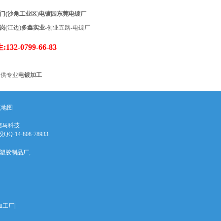
门(沙角工业区
)
电镀园
东莞电镀厂
岗
(江边)
多鑫实业
-创业五路-电镀厂
:
132-0799-66-83
供专业
电镀加工
点地图
信马科技
14-808-78933.
|塑胶制品厂,
工厂|