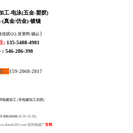
加工
-
电泳
(
五金
-
塑胶
)
-
(
真金/仿金)
-
镀镍
）
微信或QQ.发资料.确认
生
135-5488-4981
:
 : 546-286-398
生：
159-2068-2817
圳
电镀加工
.(
非电镀加工勿扰
)
-88620446
(8:30-18:30)
ww.diandu365.com 深圳电镀厂
官网