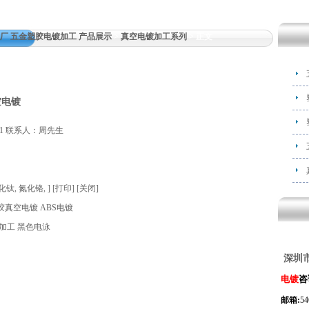
厂 五金塑胶电镀加工 产品展示
>
真空电镀加工系列
> 正文
空电镀
81 联系人：周先生
化钛
,
氮化铬
,
]
[
打印
]
[
关闭
]
胶真空电镀 ABS电镀
加工 黑色电泳
深圳
电镀
咨
邮箱:
5