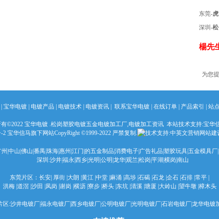
东莞-
虎
深圳-
松
楊先生
为您提
|
宝华电镀
|
电镀产品
|
电镀技术
|
电镀资讯
|
联系宝华电镀
|
在线订单
| 产品索引 |
站
有©2022 宝华电镀 .松岗塑胶电镀五金
电镀加工
厂,
电镀加工资讯
本站
技术支持:宝华
号-2 宝华信马旗下网站CopyRight ©1999-2022 严禁复制.
中英文营销网站建设QQ-
广州|中山|佛山|番禺|珠海|惠州|江门|的五金制品|消费电子|广告礼品|塑胶玩具|五金模具厂
深圳:沙井|福永|西乡|光明|公明|龙华|观兰|松岗|平湖|横岗|南山
东莞片区：长安| 厚街 |大朗 |黄江 |中堂 |麻涌 |高埗 |石碣 |石龙 |企石 |石排 |常平 |
洪梅 |道滘 |沙田 |凤岗 |谢岗 |横沥 |寮步 |桥头 |东坑 |清溪 |塘厦 |大岭山 |望牛墩 |樟木头
片区:沙井电镀厂|福永电镀厂|西乡电镀厂|公明电镀厂|光明电镀厂|石岩电镀厂|龙华电镀加