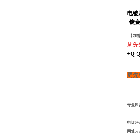
电镀
镀金
（
加
周先
+Q Q
周先
专业深
电话0769
网址:
w