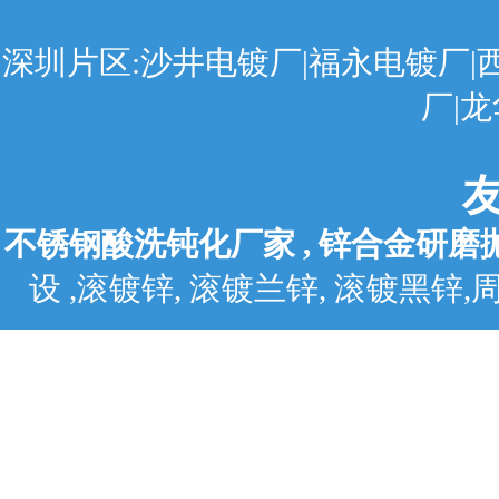
深圳片区:沙井电镀厂|福永电镀厂|
厂|
不锈钢酸洗钝化厂家
,
锌合金研磨
设
,
滚镀锌
,
滚镀兰锌
,
滚镀黑锌
,