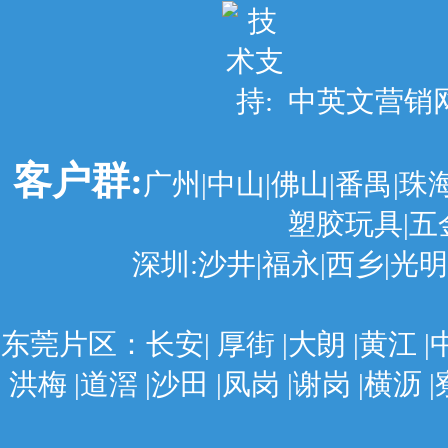
中英文营销网站建
客户群:
广州|中山|佛山|番禺|珠
塑胶玩具|五
深圳:沙井|福永|西乡|光明|
东莞片区：长安| 厚街 |大朗 |黄江 |中堂
洪梅 |道滘 |沙田 |凤岗 |谢岗 |横沥 |