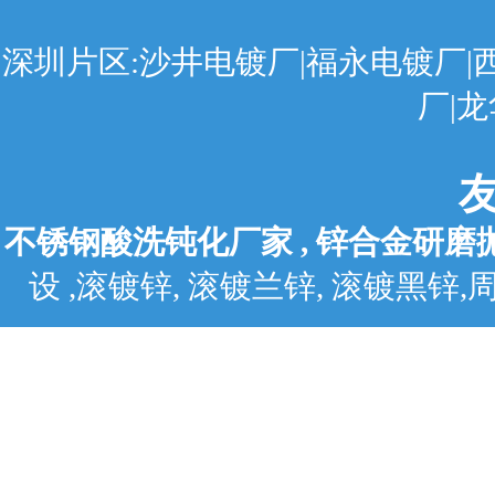
深圳片区:沙井电镀厂|福永电镀厂|
厂|
不锈钢酸洗钝化厂家
,
锌合金研磨
设
,
滚镀锌
,
滚镀兰锌
,
滚镀黑锌
,