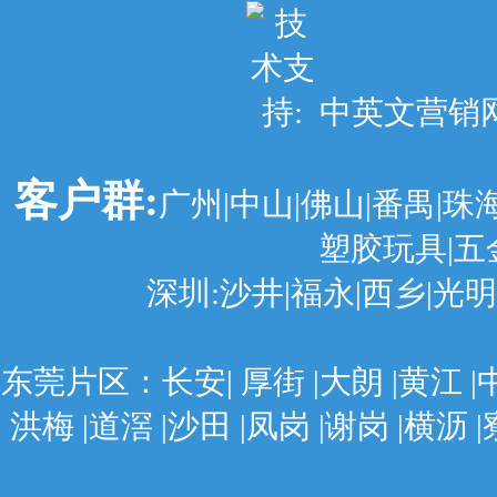
中英文营销网站建
客户群:
广州|中山|佛山|番禺|珠
塑胶玩具|五
深圳:沙井|福永|西乡|光明|
东莞片区：长安| 厚街 |大朗 |黄江 |中堂
洪梅 |道滘 |沙田 |凤岗 |谢岗 |横沥 |