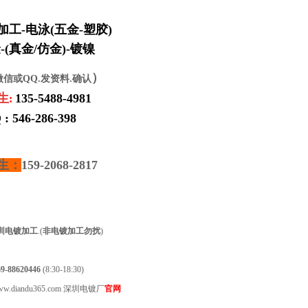
加工
-
电泳
(
五金
-
塑胶
)
-
(
真金/仿金)
-
镀镍
）
微信或QQ.发资料.确认
生
135-5488-4981
:
 : 546-286-398
生：
159-2068-2817
圳
电镀加工
.(
非电镀加工勿扰
)
-88620446
(8:30-18:30)
ww.diandu365.com 深圳电镀厂
官网