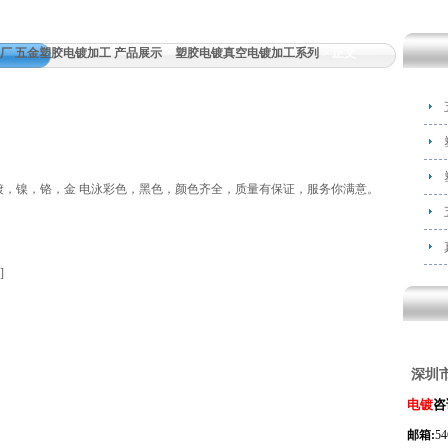
厂 五金塑胶电镀加工 产品展示
>
塑胶电镀真空电镀加工系列
> 正文
，镍，铬，金 电泳彩色，黑色，颜色齐全，质量有保证，服务你满意。
]
深圳
电镀
咨
邮箱:
5