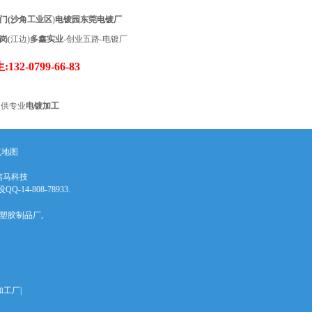
门(沙角工业区
)
电镀园
东莞电镀厂
岗
(江边)
多鑫实业
-创业五路-电镀厂
:
132-0799-66-83
供专业
电镀加工
点地图
信马科技
14-808-78933.
|塑胶制品厂,
工厂|