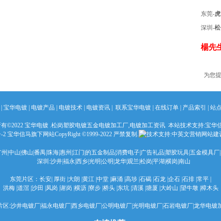
东莞-
虎
深圳-
松
楊先生
为您提
|
宝华电镀
|
电镀产品
|
电镀技术
|
电镀资讯
|
联系宝华电镀
|
在线订单
| 产品索引 |
站
有©2022 宝华电镀 .松岗塑胶电镀五金
电镀加工
厂,
电镀加工资讯
本站
技术支持:宝华
号-2 宝华信马旗下网站CopyRight ©1999-2022 严禁复制.
中英文营销网站建设QQ-
广州|中山|佛山|番禺|珠海|惠州|江门|的五金制品|消费电子|广告礼品|塑胶玩具|五金模具厂
深圳:沙井|福永|西乡|光明|公明|龙华|观兰|松岗|平湖|横岗|南山
东莞片区：长安| 厚街 |大朗 |黄江 |中堂 |麻涌 |高埗 |石碣 |石龙 |企石 |石排 |常平 |
洪梅 |道滘 |沙田 |凤岗 |谢岗 |横沥 |寮步 |桥头 |东坑 |清溪 |塘厦 |大岭山 |望牛墩 |樟木头
片区:沙井电镀厂|福永电镀厂|西乡电镀厂|公明电镀厂|光明电镀厂|石岩电镀厂|龙华电镀加