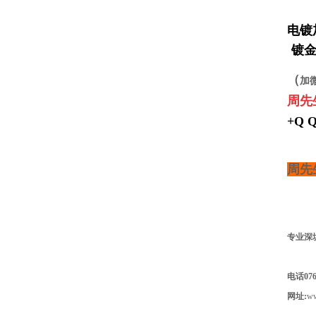
电镀
镀金
（
加
周先
+Q Q
周先
专业深
电话0769
网址:
w