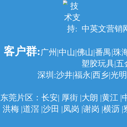
中英文营销网站建
客户群:
广州|中山|佛山|番禺|珠
塑胶玩具|五
深圳:沙井|福永|西乡|光明|
东莞片区：长安| 厚街 |大朗 |黄江 |中堂
洪梅 |道滘 |沙田 |凤岗 |谢岗 |横沥 |