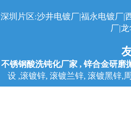
深圳片区:沙井电镀厂|福永电镀厂|
厂|
不锈钢酸洗钝化厂家
,
锌合金研磨
设
,
滚镀锌
,
滚镀兰锌
,
滚镀黑锌
,