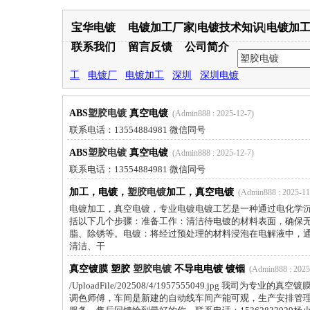
宝华电镀
电镀加工厂家|电镀技术知识|电镀加
联系我们
留言反馈
公司简介
工
电镀厂
电镀加工
深圳
深圳电镀
ABS
塑胶电镀
真空电镀
(Admin888 : 2025-12-7)
联系电话：13554884981 微信同号
ABS
塑胶电镀
真空电镀
(Admin888 : 2025-12-7)
联系电话：13554884981 微信同号
加工，电镀，
塑胶电镀
加工，真空电镀
(Admin888 : 2025-11
电镀加工，真空电镀，专业电镀电镀工艺是一种通过电化学
括以下几个步骤：准备工作：清洁待电镀的材料表面，确保
脂、除锈等。电镀：将经过预处理的材料浸泡在电解液中，
清洁、干
真空镀膜 塑胶
塑胶电镀
不导电电镀 镀铟
(Admin888 : 2025
/UploadFile/202508/4/1957555049.jpg
调色师傅，车间是新建的自动线车间产能可观，生产安排管理