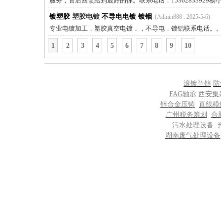
服务，售后回馈给到最好的你。联系电话：15362833929杨
镀塑胶
塑胶电镀
不导电电镀 镀铟
(Admin888 : 2025-5-6)
专业电镀加工，塑胶真空电镀，，不导电，镀铝联系电话。。135
1
2
3
4
5
6
7
8
9
10
滚镀兰锌
防
FAG轴承
西安集
锌合金压铸
直线模
广州税务筹划
合肥
污水处理设备
湖南废气处理设备